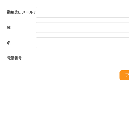
勤務先E メールアドレス *
姓
名
電話番号